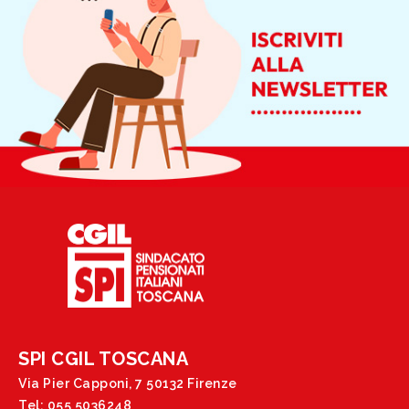
SPI CGIL TOSCANA
Via Pier Capponi, 7 50132 Firenze
Tel: 055 5036248