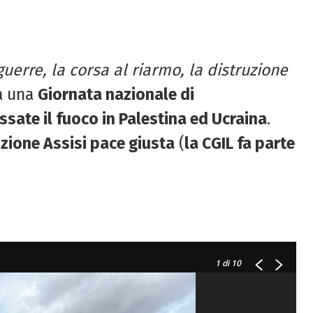
guerre, la corsa al riarmo, la distruzione
ta una
Giornata nazionale di
essate il fuoco in Palestina ed Ucraina
.
izione Assisi pace giusta
(
la CGIL fa parte
1
di 10