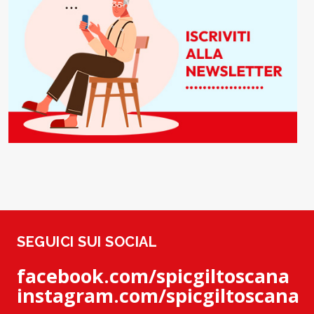
SEGUICI SUI SOCIAL
facebook.com/spicgiltoscana
instagram.com/spicgiltoscana