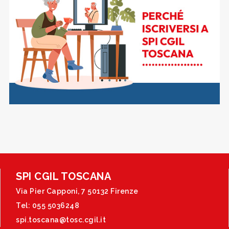
SPI CGIL TOSCANA
Via Pier Capponi, 7 50132 Firenze
Tel: 055 5036248
spi.toscana@tosc.cgil.it