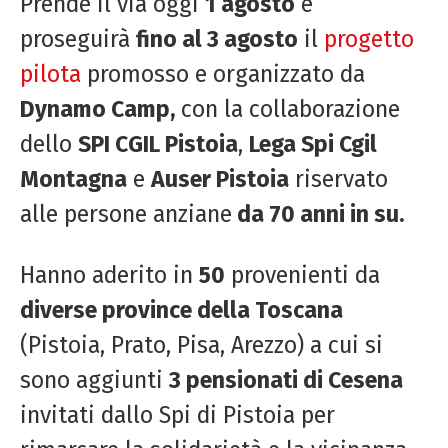
Prende il via oggi
1 agosto
e
proseguirà
fino al 3 agosto
il
progetto
pilota
promosso e organizzato da
Dynamo Camp,
con la collaborazione
dello
SPI CGIL Pistoia
,
Lega Spi Cgil
Montagna
e
Auser Pistoia
riservato
alle persone anziane
da 70 anni in su.
Hanno aderito in
50
provenienti da
diverse province della Toscana
(Pistoia, Prato, Pisa, Arezzo) a cui si
sono aggiunti
3 pensionati di Cesena
invitati dallo Spi di Pistoia per