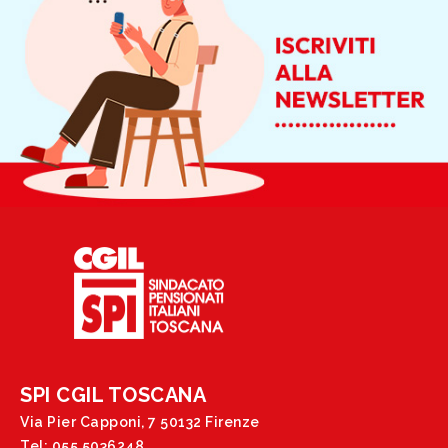
SPI CGIL TOSCANA
Via Pier Capponi, 7 50132 Firenze
Tel: 055 5036248