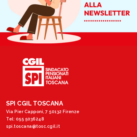
SPI CGIL TOSCANA
Via Pier Capponi, 7 50132 Firenze
Tel: 055 5036248
spi.toscana@tosc.cgil.it