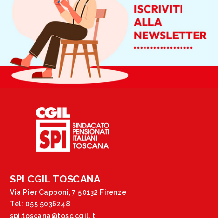
SPI CGIL TOSCANA
Via Pier Capponi, 7 50132 Firenze
Tel: 055 5036248
spi.toscana@tosc.cgil.it