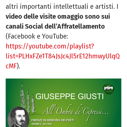
altri importanti intellettuali e artisti. I
video delle visite omaggio sono sui
canali Social dell’Affratellamento
(Facebook e YouTube:
https://youtube.com/playlist?
list=PLHxFZe1T84JsJc4Jl5rE12hmwyUlqQ
cMF
).