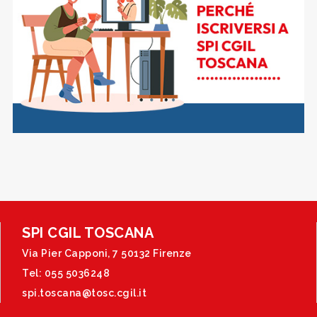
SPI CGIL TOSCANA
Via Pier Capponi, 7 50132 Firenze
Tel: 055 5036248
spi.toscana@tosc.cgil.it