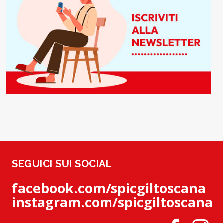
SEGUICI SUI SOCIAL
facebook.com/spicgiltoscana
instagram.com/spicgiltoscana