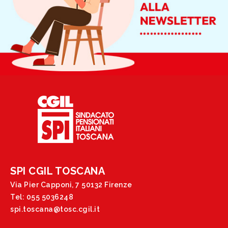
SPI CGIL TOSCANA
Via Pier Capponi, 7 50132 Firenze
Tel: 055 5036248
spi.toscana@tosc.cgil.it