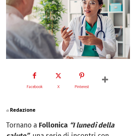
Facebook
X
Pinterest
Redazione
di
Tornano a
Follonica
“I lunedì della
salute”
, una serie di incontri con