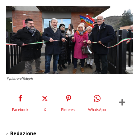
©pietroruffoloph
Facebook
X
Pinterest
WhatsApp
Redazione
di