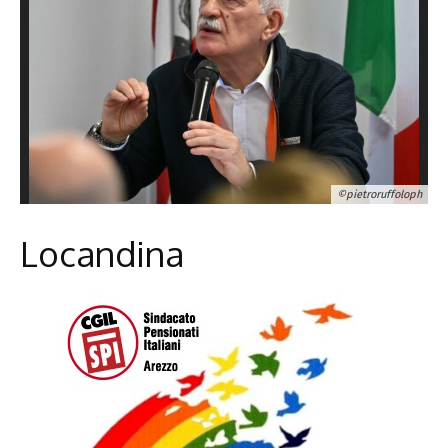
©pietroruffoloph
Locandina